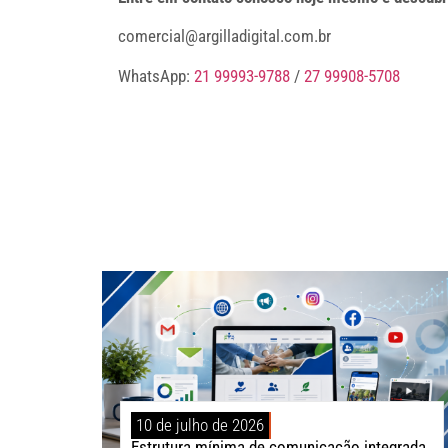
comercial@argilladigital.com.br
WhatsApp:
21 99993-9788
/
27 99908-5708
10 de julho de 2026
Estrutura mínima de comunicação integrada