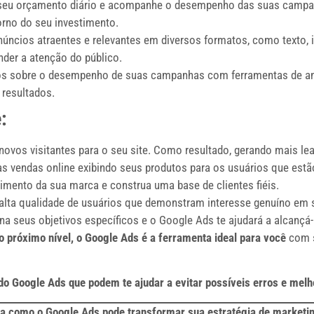
seu orçamento diário e acompanhe o desempenho das suas campan
rno do seu investimento.
núncios atraentes e relevantes em diversos formatos, como texto, 
nder a atenção do público.
os sobre o desempenho de suas campanhas com ferramentas de anál
 resultados.
:
novos visitantes para o seu site. Como resultado, gerando mais le
 vendas online exibindo seus produtos para os usuários que estã
ento da sua marca e construa uma base de clientes fiéis.
alta qualidade de usuários que demonstram interesse genuíno em 
na seus objetivos específicos e o Google Ads te ajudará a alcançá-l
o próximo nível, o Google Ads é a ferramenta ideal para você
com s
o do Google Ads que podem te ajudar a evitar possíveis erros e m
 como o Google Ads pode transformar sua estratégia de marketing