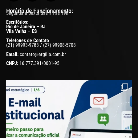
Horário de Funcionamento:
Segunda a Sexta das 9h às 19h
Escritórios:
Rio de Janeiro – RJ
Vila Velha – ES
Telefones de Contato
(21) 99993-9788 / (27) 99908-5708
Email:
contato@argilla.com.br
CNPJ:
16.777.391/0001-95