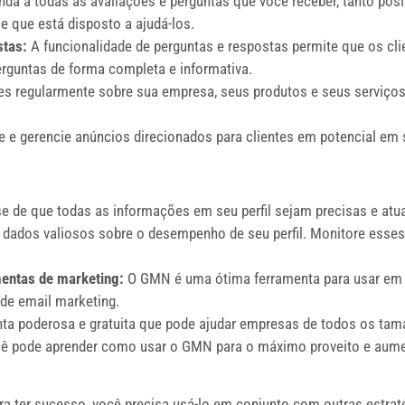
da a todas as avaliações e perguntas que você receber, tanto posi
e que está disposto a ajudá-los.
stas:
A funcionalidade de perguntas e respostas permite que os cl
rguntas de forma completa e informativa.
es regularmente sobre sua empresa, seus produtos e seus serviços
 e gerencie anúncios direcionados para clientes em potencial em 
se de que todas as informações em seu perfil sejam precisas e atua
ados valiosos sobre o desempenho de seu perfil. Monitore esses 
entas de marketing:
O GMN é uma ótima ferramenta para usar em 
de email marketing.
 poderosa e gratuita que pode ajudar empresas de todos os taman
ocê pode aprender como usar o GMN para o máximo proveito e aumen
 ter sucesso, você precisa usá-lo em conjunto com outras estraté