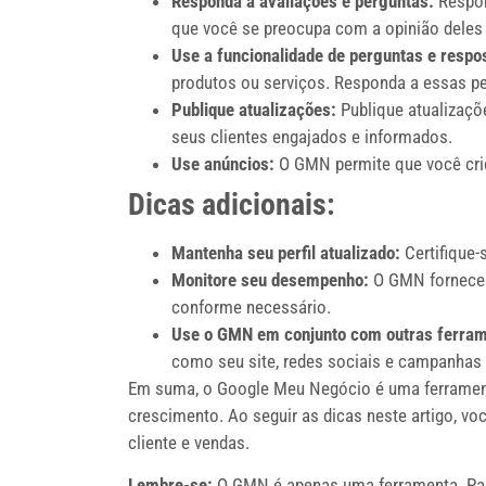
Responda a avaliações e perguntas:
Respon
que você se preocupa com a opinião deles 
Use a funcionalidade de perguntas e respo
produtos ou serviços. Responda a essas pe
Publique atualizações:
Publique atualizaçõ
seus clientes engajados e informados.
Use anúncios:
O GMN permite que você crie
Dicas adicionais:
Mantenha seu perfil atualizado:
Certifique-
Monitore seu desempenho:
O GMN fornece d
conforme necessário.
Use o GMN em conjunto com outras ferram
como seu site, redes sociais e campanhas 
Em suma, o Google Meu Negócio é uma ferramenta
crescimento. Ao seguir as dicas neste artigo, v
cliente e vendas.
Lembre-se:
O GMN é apenas uma ferramenta. Para