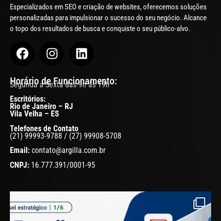
Especializados em SEO e criação de websites, oferecemos soluções
personalizadas para impulsionar o sucesso do seu negócio. Alcance
o topo dos resultados de busca e conquiste o seu público-alvo.
Horário de Funcionamento:
Segunda a Sexta das 9h às 19h
Escritórios:
Rio de Janeiro – RJ
Vila Velha – ES
Telefones de Contato
(21) 99993-9788 / (27) 99908-5708
Email:
contato@argilla.com.br
CNPJ:
16.777.391/0001-95