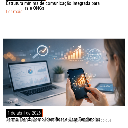
Estrutura mínima de comunicação integrada para
instituições e ONGs
Ler mais
1 de abril de 2026
Termo Trend: Como Identificar e Usar Tendências
Aprenda a usar Termo Trend para atrair tráfego e criar conteúdo que
ranqueia.