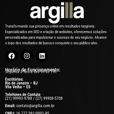
Transformando sua presença online em resultados tangíveis.
Especializados em SEO e criação de websites, oferecemos soluções
personalizadas para impulsionar o sucesso do seu negócio. Alcance
o topo dos resultados de busca e conquiste o seu público-alvo.
Horário de Funcionamento:
Segunda a Sexta das 9h às 19h
Escritórios:
Rio de Janeiro – RJ
Vila Velha – ES
Telefones de Contato
(21) 99993-9788 / (27) 99908-5708
Email:
contato@argilla.com.br
CNPJ:
16.777.391/0001-95