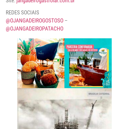
Site:
jangadeirogastrolar.com.br
REDES SOCIAIS
@OJANGADEIROGOSTOSO
–
@OJANGADEIROPATACHO