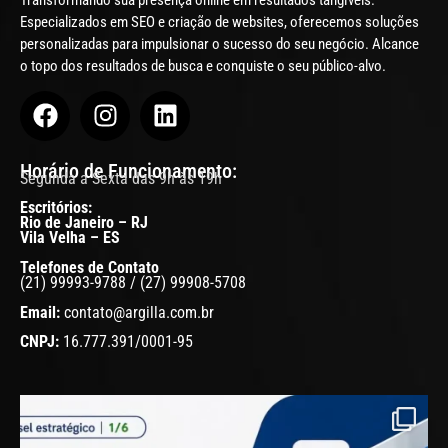
Especializados em SEO e criação de websites, oferecemos soluções
personalizadas para impulsionar o sucesso do seu negócio. Alcance
o topo dos resultados de busca e conquiste o seu público-alvo.
Horário de Funcionamento:
Segunda a Sexta das 9h às 19h
Escritórios:
Rio de Janeiro – RJ
Vila Velha – ES
Telefones de Contato
(21) 99993-9788 / (27) 99908-5708
Email:
contato@argilla.com.br
CNPJ:
16.777.391/0001-95