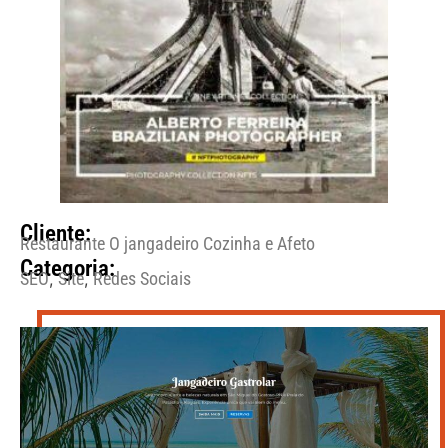
Cliente:
Restaurante O jangadeiro Cozinha e Afeto
Categoria:
SEO
Site
Redes Sociais
,
,