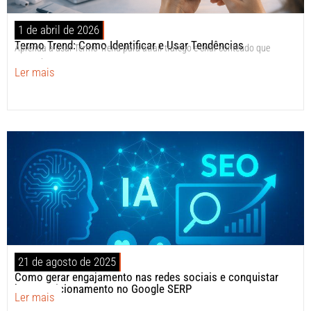
1 de abril de 2026
Termo Trend: Como Identificar e Usar Tendências
Aprenda a usar Termo Trend para atrair tráfego e criar conteúdo que
ranqueia.
Ler mais
21 de agosto de 2025
Como gerar engajamento nas redes sociais e conquistar
bom posicionamento no Google SERP
Ler mais