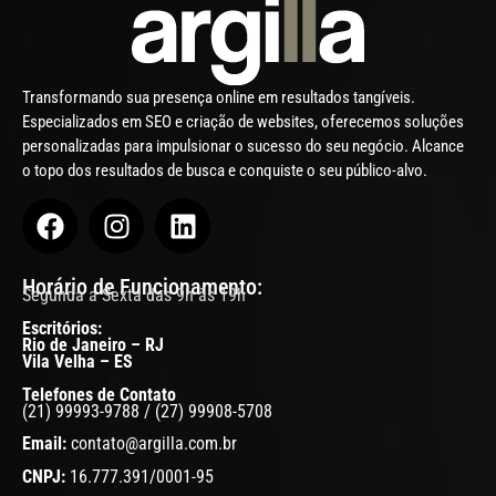
Transformando sua presença online em resultados tangíveis.
Especializados em SEO e criação de websites, oferecemos soluções
personalizadas para impulsionar o sucesso do seu negócio. Alcance
o topo dos resultados de busca e conquiste o seu público-alvo.
Horário de Funcionamento:
Segunda a Sexta das 9h às 19h
Escritórios:
Rio de Janeiro – RJ
Vila Velha – ES
Telefones de Contato
(21) 99993-9788 / (27) 99908-5708
Email:
contato@argilla.com.br
CNPJ:
16.777.391/0001-95