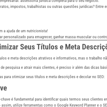
empresarial: assessoria jurídica completa para o seu negócio.
atos, impostos, trabalhistas ou outras questões jurídicas? Entre 
.
 a ajuda de um nutricionista!
ar personalizado para emagrecer, ganhar massa muscular ou contr
imizar Seus Títulos e Meta Descriç
tulos e meta descrições atrativos e informativos, mas o trabalho n
de pesquisa e atrair mais clientes, é preciso ir além das dicas bá
 para otimizar seus títulos e meta descrições e decolar no SEO:
ave
-chave é fundamental para identificar quais termos seus clientes 
 assim, utilize ferramentas como o Google Keyword Planner e o SE