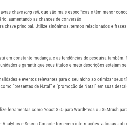
alavras-chave
long tail
, que são mais específicas e têm menor conco
uário, aumentando as chances de conversão.
ra-chave principal. Utilize sinônimos, termos relacionados e frase
stá em constante mudança, e as tendências de pesquisa também. P
rtunidades e garantir que seus títulos e meta descrições estejam
alidades e eventos relevantes para o seu nicho ao otimizar seus t
s como “presentes de Natal” e “promoção de Natal” em suas descri
lize ferramentas como Yoast SEO para WordPress ou SEMrush para 
Analytics e Search Console fornecem informações valiosas sobre