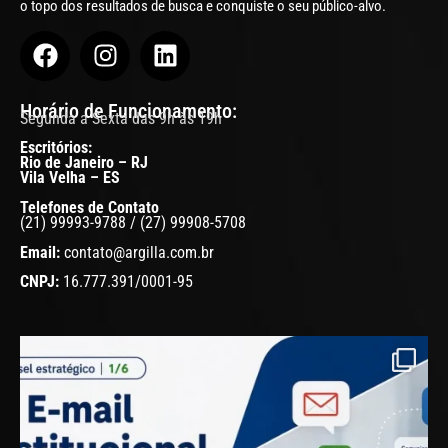
o topo dos resultados de busca e conquiste o seu público-alvo.
Horário de Funcionamento:
Segunda a Sexta das 9h às 19h
Escritórios:
Rio de Janeiro – RJ
Vila Velha – ES
Telefones de Contato
(21) 99993-9788 / (27) 99908-5708
Email:
contato@argilla.com.br
CNPJ:
16.777.391/0001-95