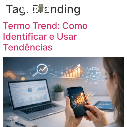
Tag:
Branding
MENU
Termo Trend: Como
Identificar e Usar
Tendências