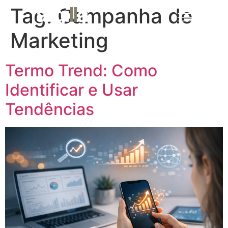
Tag:
Campanha de
MENU
Marketing
Termo Trend: Como
Identificar e Usar
Tendências