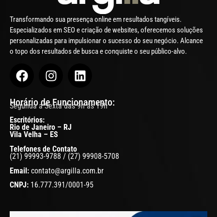
Transformando sua presença online em resultados tangíveis.
Especializados em SEO e criação de websites, oferecemos soluções
personalizadas para impulsionar o sucesso do seu negócio. Alcance
o topo dos resultados de busca e conquiste o seu público-alvo.
Horário de Funcionamento:
Segunda a Sexta das 9h às 19h
Escritórios:
Rio de Janeiro – RJ
Vila Velha – ES
Telefones de Contato
(21) 99993-9788 / (27) 99908-5708
Email:
contato@argilla.com.br
CNPJ:
16.777.391/0001-95