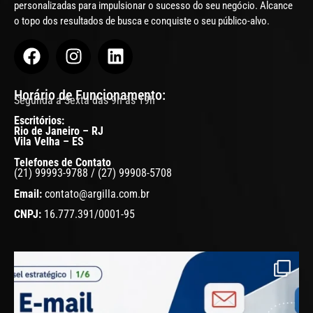
personalizadas para impulsionar o sucesso do seu negócio. Alcance
o topo dos resultados de busca e conquiste o seu público-alvo.
Horário de Funcionamento:
Segunda a Sexta das 9h às 19h
Escritórios:
Rio de Janeiro – RJ
Vila Velha – ES
Telefones de Contato
(21) 99993-9788 / (27) 99908-5708
Email:
contato@argilla.com.br
CNPJ:
16.777.391/0001-95