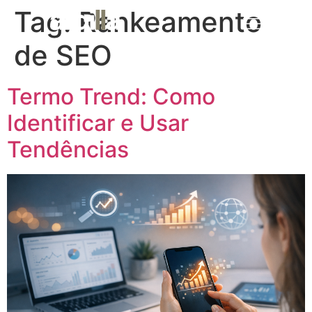
Tag:
Rankeamento
MENU
de SEO
Termo Trend: Como
Identificar e Usar
Tendências