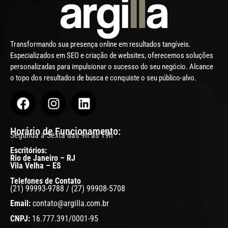
Transformando sua presença online em resultados tangíveis.
Especializados em SEO e criação de websites, oferecemos soluções
personalizadas para impulsionar o sucesso do seu negócio. Alcance
o topo dos resultados de busca e conquiste o seu público-alvo.
Horário de Funcionamento:
Segunda a Sexta das 9h às 19h
Escritórios:
Rio de Janeiro – RJ
Vila Velha – ES
Telefones de Contato
(21) 99993-9788 / (27) 99908-5708
Email:
contato@argilla.com.br
CNPJ:
16.777.391/0001-95