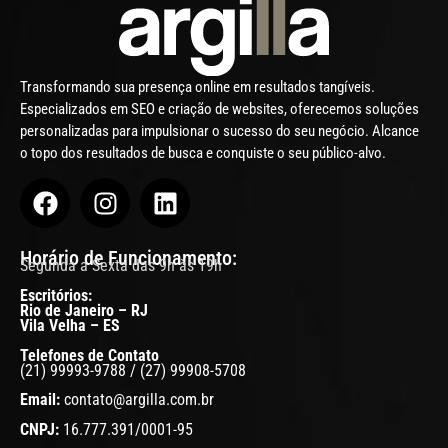
Transformando sua presença online em resultados tangíveis.
Especializados em SEO e criação de websites, oferecemos soluções
personalizadas para impulsionar o sucesso do seu negócio. Alcance
o topo dos resultados de busca e conquiste o seu público-alvo.
Horário de Funcionamento:
Segunda a Sexta das 9h às 19h
Escritórios:
Rio de Janeiro – RJ
Vila Velha – ES
Telefones de Contato
(21) 99993-9788 / (27) 99908-5708
Email:
contato@argilla.com.br
CNPJ:
16.777.391/0001-95