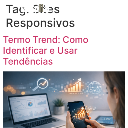
Tag:
Sites
MENU
Responsivos
Termo Trend: Como
Identificar e Usar
Tendências