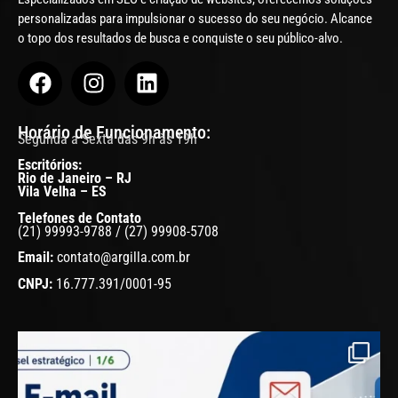
personalizadas para impulsionar o sucesso do seu negócio. Alcance
o topo dos resultados de busca e conquiste o seu público-alvo.
Horário de Funcionamento:
Segunda a Sexta das 9h às 19h
Escritórios:
Rio de Janeiro – RJ
Vila Velha – ES
Telefones de Contato
(21) 99993-9788 / (27) 99908-5708
Email:
contato@argilla.com.br
CNPJ:
16.777.391/0001-95