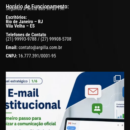
Horário de Funcionamento:
Segunda a Sexta das 9h às 19h
Escritórios:
Rio de Janeiro – RJ
Vila Velha – ES
Telefones de Contato
(21) 99993-9788 / (27) 99908-5708
Email:
contato@argilla.com.br
CNPJ:
16.777.391/0001-95