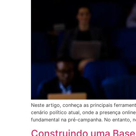
Neste artigo, conheça as principais ferramen
cenário político atual, onde a presença onli
fundamental na pré-campanha. No entanto, 
Construindo uma Base 