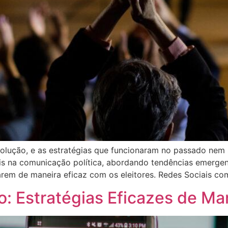
olução, e as estratégias que funcionaram no passado nem 
ais na comunicação política, abordando tendências emerg
arem de maneira eficaz com os eleitores. Redes Sociais co
o: Estratégias Eficazes de Mar