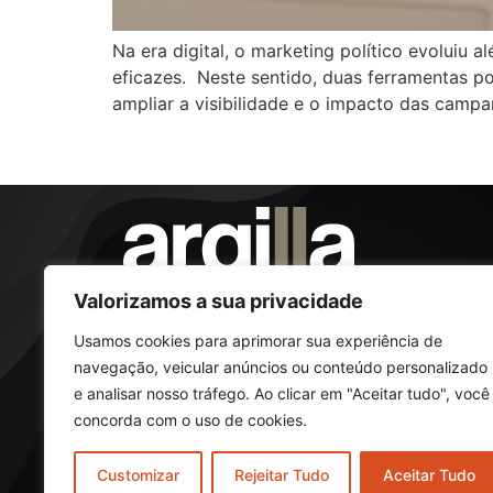
Na era digital, o marketing político evoluiu 
eficazes. Neste sentido, duas ferramentas p
ampliar a visibilidade e o impacto das camp
Valorizamos a sua privacidade
Transformando sua presença online em resultados tangív
Especializados em SEO e criação de websites, oferecemo
Usamos cookies para aprimorar sua experiência de
soluções personalizadas para impulsionar o sucesso do 
navegação, veicular anúncios ou conteúdo personalizado
negócio. Alcance o topo dos resultados de busca e conqu
e analisar nosso tráfego. Ao clicar em "Aceitar tudo", você
o seu público-alvo.
concorda com o uso de cookies.
Customizar
Rejeitar Tudo
Aceitar Tudo