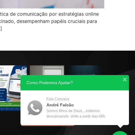
ítica de comunicação por estratégias online
ocinado, desempenham papéis cruciais para
]
Como Podemos Ajudar?
Fale Conosco
André Falcão
Somos filhos de Deus....estamos
descansando. Volte a partir das 08h.
Seguir no Instagram