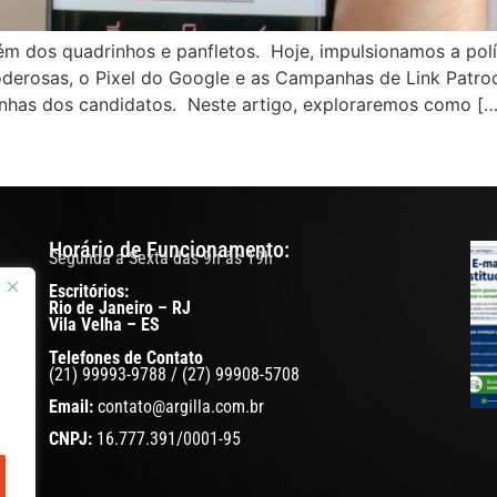
além dos quadrinhos e panfletos. Hoje, impulsionamos a pol
oderosas, o Pixel do Google e as Campanhas de Link Patr
anhas dos candidatos. Neste artigo, exploraremos como […
Horário de Funcionamento:
Segunda a Sexta das 9h às 19h
Escritórios:
Rio de Janeiro – RJ
eis.
Vila Velha – ES
s
Telefones de Contato
seu
(21) 99993-9788 / (27) 99908-5708
iste
Email:
contato@argilla.com.br
CNPJ:
16.777.391/0001-95