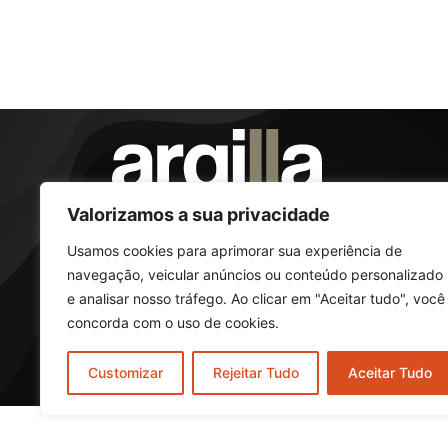
Valorizamos a sua privacidade
Transformando sua presença online em resultados tangív
Especializados em SEO e criação de websites, oferecemo
Usamos cookies para aprimorar sua experiência de
soluções personalizadas para impulsionar o sucesso do 
navegação, veicular anúncios ou conteúdo personalizado
negócio. Alcance o topo dos resultados de busca e conqu
e analisar nosso tráfego. Ao clicar em "Aceitar tudo", você
o seu público-alvo.
concorda com o uso de cookies.
Customizar
Rejeitar Tudo
Aceitar Tudo