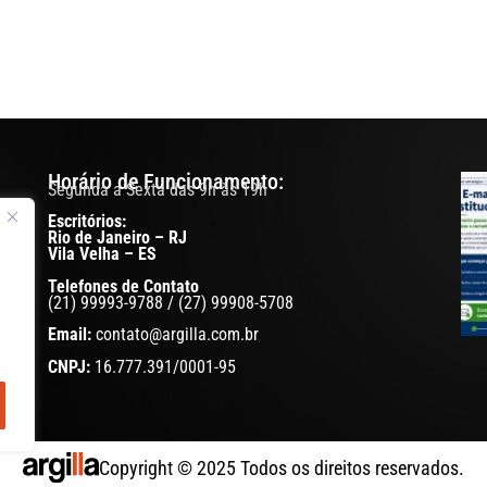
Horário de Funcionamento:
Segunda a Sexta das 9h às 19h
Escritórios:
Rio de Janeiro – RJ
eis.
Vila Velha – ES
s
Telefones de Contato
seu
(21) 99993-9788 / (27) 99908-5708
iste
Email:
contato@argilla.com.br
CNPJ:
16.777.391/0001-95
Copyright © 2025 Todos os direitos reservados.