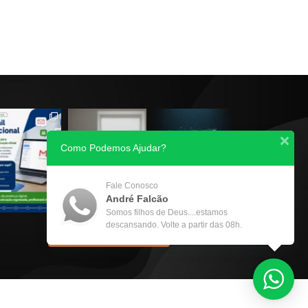
Como Podemos Ajudar?
Fale Conosco
André Falcão
Somos filhos de Deus....estamos
descansando. Volte a partir das 08h.
Seguir no Instagram