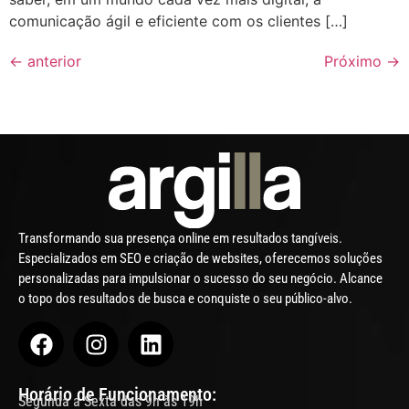
comunicação ágil e eficiente com os clientes […]
←
anterior
Próximo
→
Transformando sua presença online em resultados tangíveis.
Especializados em SEO e criação de websites, oferecemos soluções
personalizadas para impulsionar o sucesso do seu negócio. Alcance
o topo dos resultados de busca e conquiste o seu público-alvo.
Horário de Funcionamento:
Segunda a Sexta das 9h às 19h